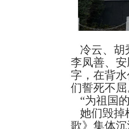
冷云、胡
李凤善、安
字，
在背水
们誓死不屈
“为祖国
她们毁掉
歌》
集体沉