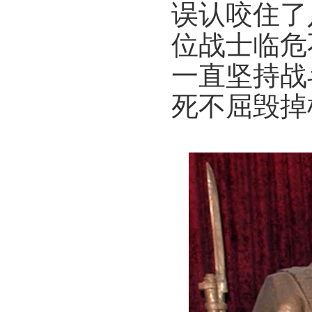
误认咬住了
位战士临危
一直坚持战
死不屈
毁掉