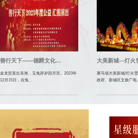
善行天下——德爵文化…
大美新城---灯火
金龙贺喜出东海，玉兔辞岁回月宫。2023年
赛马场大美新城/灯火
12月15日，在兔…
政府、新城区文旅广电